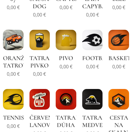
DOG
CAPYBARA
0,00
€
0,00
€
0,00
€
0,00
€
0,00
€
ORANŽOVÁ
TATRANSKÉ
PIVO
FOOTBALL
BASKET
TATROVKA
PIVKO
0,00
€
0,00
€
0,00
€
0,00
€
0,00
€
TENNIS
ČERVENÁ
TATRANSKÁ
TATRANSKÝ
CESTA
LANOVKA
DÚHA
MEDVEĎ
NA
0,00
€