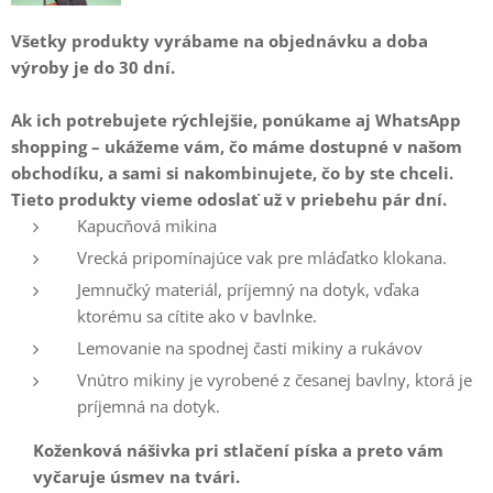
Všetky produkty vyrábame na objednávku
a doba
výroby je do 30 dní.
Ak ich potrebujete rýchlejšie, ponúkame aj WhatsApp
shopping – ukážeme vám, čo máme dostupné v našom
obchodíku, a sami si nakombinujete, čo by ste chceli.
Tieto produkty vieme odoslať už v priebehu pár dní.
Kapucňová mikina
Vrecká pripomínajúce vak pre mláďatko klokana.
Jemnučký materiál, príjemný na dotyk, vďaka
ktorému sa cítite ako v bavlnke.
Lemovanie na spodnej časti mikiny a rukávov
Vnútro mikiny je vyrobené z česanej bavlny, ktorá je
príjemná na dotyk.
Koženková nášivka pri stlačení píska a preto vám
vyčaruje úsmev na tvári.