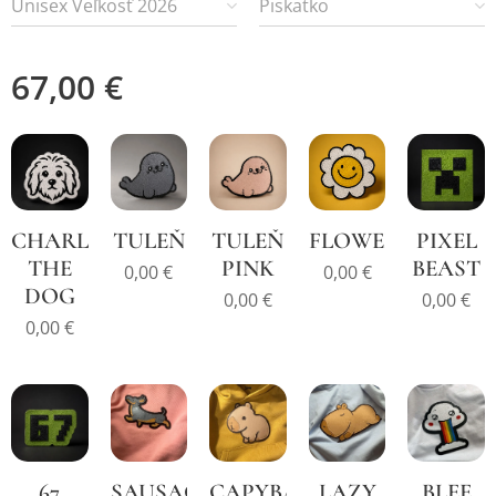
Unisex Veľkosť 2026
Piskatko
67,00
€
CHARLIE
TULEŇ
TULEŇ
FLOWER
PIXEL
THE
PINK
BEAST
0,00
€
0,00
€
DOG
0,00
€
0,00
€
0,00
€
67
SAUSAGE
CAPYBARA
LAZY
BLEE