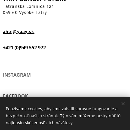
Tatranská Lomnica 121
059 60 Vysoké Tatry
ahoj@yaay.sk
+421 (0)949 552 972
INSTAGRAM
FACEBOOK
Používame cookies, aby sme zaistili správne fungovanie a
bezpečnosť našich stránok. Tým vám môžeme poskytnúť tú
TIK TOK
najlepšiu skúsenosť z ich návštevy.