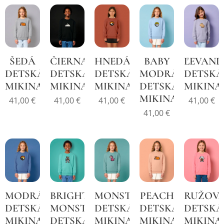
ŠEDÁ
ČIERNA
HNEDÁ
BABY
ĽEVAN
DETSKÁ
DETSKÁ
DETSKÁ
MODRÁ
DETSKÁ
MIKINA
MIKINA
MIKINA
DETSKÁ
MIKINA
MIKINA
41,00
€
41,00
€
41,00
€
41,00
€
41,00
€
MODRÁ
BRIGHT
MONSTERA
PEACH
RUŽOV
DETSKÁ
MONSTERA
DETSKÁ
DETSKÁ
DETSKÁ
MIKINA
DETSKÁ
MIKINA
MIKINA
MIKINA