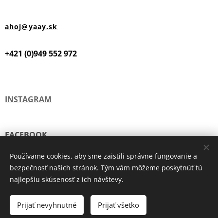
ahoj@yaay.sk
+421 (0)949 552 972
INSTAGRAM
FACEBOOK
Používame cookies, aby sme zaistili správne fungovanie a
bezpečnosť našich stránok. Tým vám môžeme poskytnúť tú
TIK TOK
najlepšiu skúsenosť z ich návštevy.
Prijať nevyhnutné
Prijať všetko
Copyright © 2026 YAAY CONCEPT STORE
Cookies