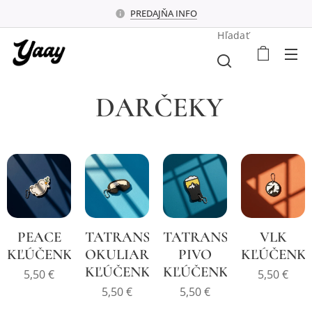
PREDAJŇA INFO
Hľadať
DARČEKY
PEACE
TATRANSKÉ
TATRANSKÉ
VLK
KĽÚČENKA
OKULIARE
PIVO
KĽÚČENK
KĽÚČENKA
KĽÚČENKA
5,50
€
5,50
€
5,50
€
5,50
€