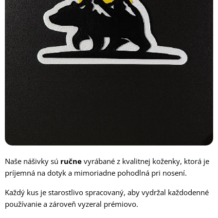
Naše nášivky sú
ručne
vyrábané z kvalitnej koženky, ktorá je
príjemná na dotyk a mimoriadne pohodlná pri nosení.
Každý kus je starostlivo spracovaný, aby vydržal každodenné
používanie a zároveň vyzeral prémiovo.