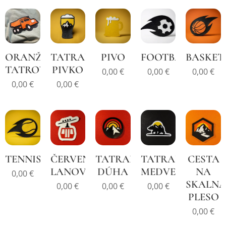
ORANŽOVÁ
TATRANSKÉ
PIVO
FOOTBALL
BASKET
TATROVKA
PIVKO
0,00
€
0,00
€
0,00
€
0,00
€
0,00
€
TENNIS
ČERVENÁ
TATRANSKÁ
TATRANSKÝ
CESTA
LANOVKA
DÚHA
MEDVEĎ
NA
0,00
€
SKALNA
0,00
€
0,00
€
0,00
€
PLESO
0,00
€