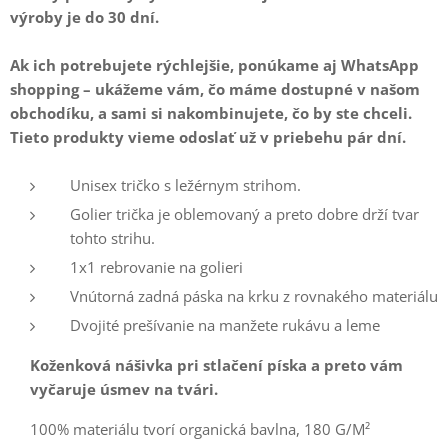
výroby je do 30 dní.
Ak ich potrebujete rýchlejšie, ponúkame aj WhatsApp
shopping – ukážeme vám, čo máme dostupné v našom
obchodíku, a sami si nakombinujete, čo by ste chceli.
Tieto produkty vieme odoslať už v priebehu pár dní.
Unisex tričko s ležérnym strihom.
Golier trička je oblemovaný a preto dobre drží tvar
tohto strihu.
1x1 rebrovanie na golieri
Vnútorná zadná páska na krku z rovnakého materiálu
Dvojité prešívanie na manžete rukávu a leme
Koženková nášivka pri stlačení píska a preto vám
vyčaruje úsmev na tvári.
100% materiálu tvorí organická bavlna, 180 G/M²