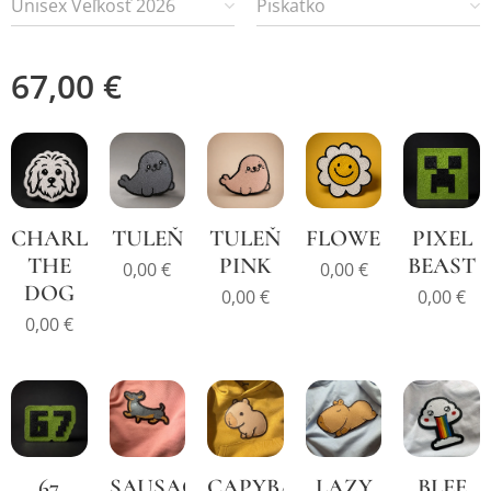
Unisex Veľkosť 2026
Piskatko
67,00
€
CHARLIE
TULEŇ
TULEŇ
FLOWER
PIXEL
THE
PINK
BEAST
0,00
€
0,00
€
DOG
0,00
€
0,00
€
0,00
€
67
SAUSAGE
CAPYBARA
LAZY
BLEE