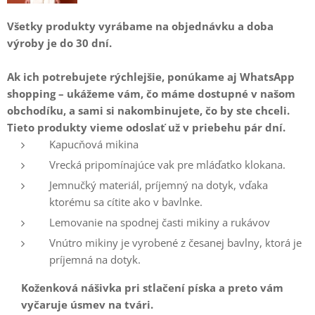
Všetky produkty vyrábame na objednávku
a doba
výroby je do 30 dní.
Ak ich potrebujete rýchlejšie, ponúkame aj WhatsApp
shopping – ukážeme vám, čo máme dostupné v našom
obchodíku, a sami si nakombinujete, čo by ste chceli.
Tieto produkty vieme odoslať už v priebehu pár dní.
Kapucňová mikina
Vrecká pripomínajúce vak pre mláďatko klokana.
Jemnučký materiál, príjemný na dotyk, vďaka
ktorému sa cítite ako v bavlnke.
Lemovanie na spodnej časti mikiny a rukávov
Vnútro mikiny je vyrobené z česanej bavlny, ktorá je
príjemná na dotyk.
Koženková nášivka pri stlačení píska a preto vám
vyčaruje úsmev na tvári.