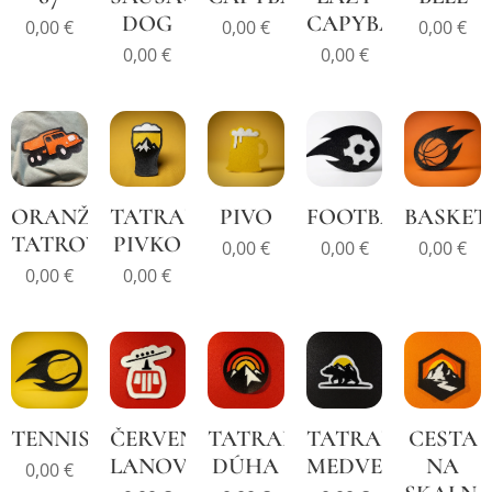
DOG
CAPYBARA
0,00
€
0,00
€
0,00
€
0,00
€
0,00
€
ORANŽOVÁ
TATRANSKÉ
PIVO
FOOTBALL
BASKET
TATROVKA
PIVKO
0,00
€
0,00
€
0,00
€
0,00
€
0,00
€
TENNIS
ČERVENÁ
TATRANSKÁ
TATRANSKÝ
CESTA
LANOVKA
DÚHA
MEDVEĎ
NA
0,00
€