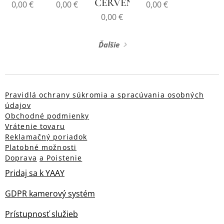
ČERVENÁ
0,00
€
0,00
€
0,00
€
0,00
€
Ďalšie
Pravidlá ochrany súkromia a spracúvania osobných
údajov
Obchodné podmienky
Vrátenie tovaru
Reklamačný poriadok
Platobné možnosti
Doprava
a Poistenie
Pridaj sa k YAAY
GDPR kamerový systém
Prístupnosť služieb