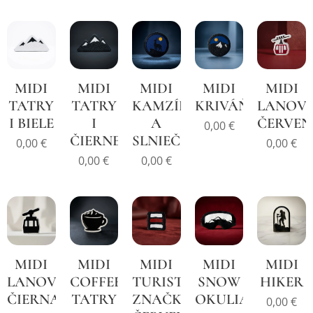
MIDI
MIDI
MIDI
MIDI
MIDI
TATRY
TATRY
KAMZÍK
KRIVÁŇ
LANOV
I BIELE
I
A
ČERVE
0,00
€
ČIERNE
SLNIEČKO
0,00
€
0,00
€
0,00
€
0,00
€
MIDI
MIDI
MIDI
MIDI
MIDI
LANOVKA
COFFEE
TURISTICKÁ
SNOW
HIKER
ČIERNA
TATRY
ZNAČKA
OKULIARE
0,00
€