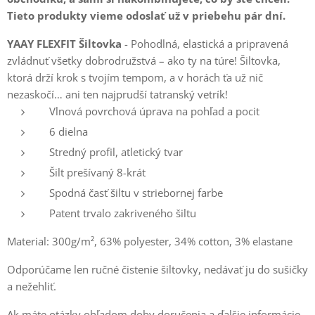
Tieto produkty vieme odoslať už v priebehu pár dní.
YAAY FLEXFIT Šiltovka
- Pohodlná, elastická a pripravená
zvládnuť všetky dobrodružstvá – ako ty na túre! Šiltovka,
ktorá drží krok s tvojím tempom, a v horách ťa už nič
nezaskočí… ani ten najprudší tatranský vetrík!
Vlnová povrchová úprava na pohľad a pocit
6 dielna
Stredný profil, atletický tvar
Šilt prešívaný 8-krát
Spodná časť šiltu v striebornej farbe
Patent trvalo zakriveného šiltu
Material: 300g/m², 63% polyester, 34% cotton, 3% elastane
Odporúčame len ručné čistenie šiltovky, nedávať ju do sušičky
a nežehliť.
Ak máte otázky ohľadom doby doručenia a ďalšie informácie,