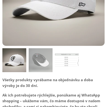
Všetky produkty vyrábame na objednávku
a doba
výroby je do 30 dní.
Ak ich potrebujete rýchlejšie, ponúkame aj WhatsApp
shopping – ukážeme vám, čo máme dostupné v našom
obchodíku, a sami si nakombinujete, čo by ste chceli.