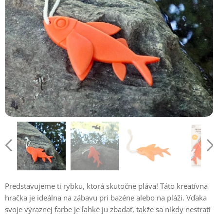
Predstavujeme ti rybku, ktorá skutočne pláva! Táto kreatívna
hračka je ideálna na zábavu pri bazéne alebo na pláži. Vďaka
svoje výraznej farbe je ľahké ju zbadať, takže sa nikdy nestratí