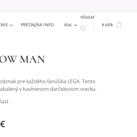
Hľadať
ENIE
PREDAJŇA INFO
Viac
Košík
LOW MAN
 odznak pre každého fanúšika LEGA. Tento
zabalený v bavlnenom darčekovom vrecku.
last
€