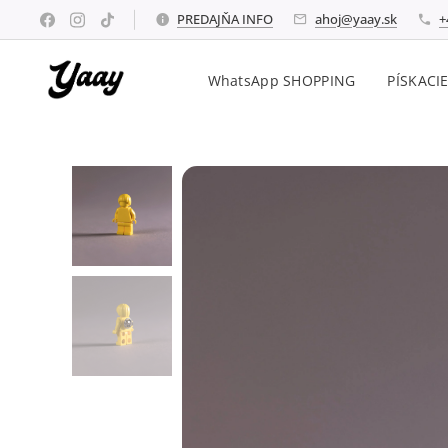
PREDAJŇA INFO
ahoj@yaay.sk
+
WhatsApp SHOPPING
PÍSKACI