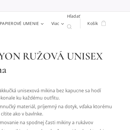
Hľadať
PAPIEROVÉ UMENIE
Viac
Košík
YON RUŽOVÁ UNISEX
na
kkučká unisexová mikina bez kapucne sa hodí
konale ku každému outfitu.
mnučký materiál, príjemný na dotyk, vďaka ktorému
 cítite ako v bavlnke.
movanie na spodnej časti mikiny a rukávov