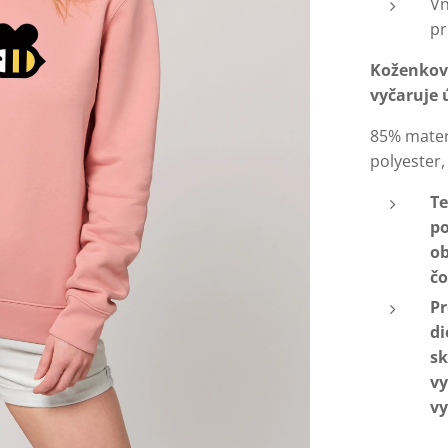
Vn
pr
Koženková
vyčaruje 
85% materi
polyester
Te
po
ob
čo
Pr
di
sk
vy
vy