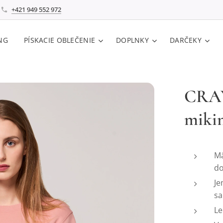
+421 949 552 972
NG
PÍSKACIE OBLEČENIE
DOPLNKY
DARČEKY
CRA
miki
Mä
do
Je
sa
Le