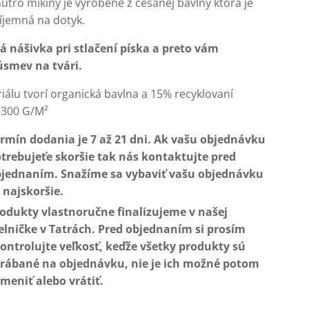
útro mikiny je vyrobené z česanej bavlny ktorá je
íjemná na dotyk.
 nášivka pri stlačení píska a preto vám
úsmev na tvári.
álu tvorí organická bavlna a 15% recyklovaní
, 300 G/M²
rmín dodania je 7 až 21 dni. Ak vašu objednávku
trebujeťe skoršie tak nás kontaktujte pred
jednaním. Snažíme sa vybaviť vašu objednávku
 najskoršie.
odukty vlastnoručne finalizujeme v našej
elničke v Tatrách. Pred objednaním si prosím
ontrolujte veľkosť, keďže všetky produkty sú
rábané na objednávku, nie je ich možné potom
meniť alebo vrátiť.