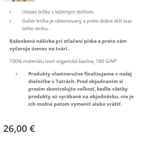
Unisex tričko s ležérnym strihom.
Golier trička je oblemovaný a preto dobre drží tvar
tohto strihu.
Koženková nášivka pri stlačení píska a preto vám
vyčaruje úsmev na tvári.
100% materiálu tvorí organická bavlna, 180 G/M²
Produkty vlastnoručne finalizujeme v našej
dielničke v Tatrách. Pred objednaním si
prosím skontrolujte veľkosť, keďže všetky
produkty sú vyrábané na objednávku, nie je
ich možné potom vymeniť alebo vrátiť.
26,00
€