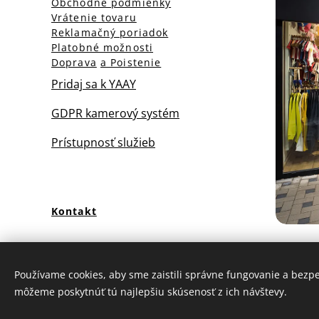
Obchodné podmienky
Vrátenie tovaru
Reklamačný poriadok
Platobné možnosti
Doprava
a Poistenie
Pridaj sa k YAAY
GDPR kamerový systém
Prístupnosť služieb
Kontakt
Používame cookies, aby sme zaistili správne fungovanie a bezp
môžeme poskytnúť tú najlepšiu skúsenosť z ich návštevy.