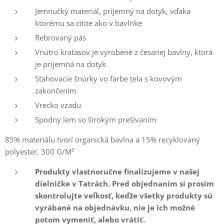
Jemnučký materiál, príjemný na dotyk, vďaka
ktorému sa cítite ako v bavlnke
Rebrovaný pás
Vnútro kraťasov je vyrobené z česanej bavlny, ktorá
je príjemná na dotyk
Sťahovacie šnúrky vo farbe tela s kovovým
zakončením
Vrecko vzadu
Spodný lem so širokým prešívaním
85% materiálu tvorí organická bavlna a 15% recyklovaný
polyester, 300 G/M²
Produkty vlastnoručne finalizujeme v našej
dielničke v Tatrách. Pred objednaním si prosím
skontrolujte veľkosť, keďže všetky produkty sú
vyrábané na objednávku, nie je ich možné
potom vymeniť, alebo vrátiť.