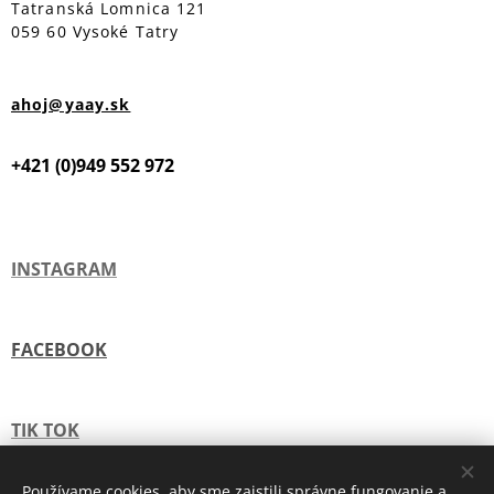
Tatranská Lomnica 121
059 60 Vysoké Tatry
ahoj@yaay.sk
+421 (0)949 552 972
INSTAGRAM
FACEBOOK
TIK TOK
Používame cookies, aby sme zaistili správne fungovanie a