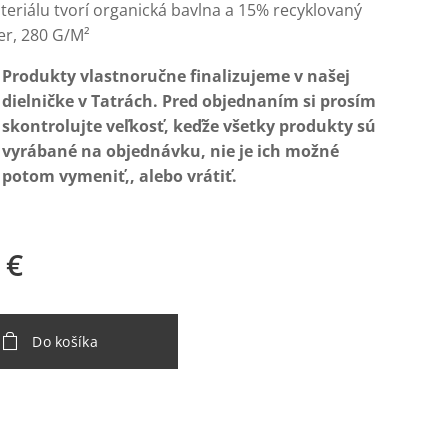
eriálu tvorí organická bavlna a 15% recyklovaný
er, 280 G/M²
Produkty vlastnoručne finalizujeme v našej
dielničke v Tatrách. Pred objednaním si prosím
skontrolujte veľkosť, keďže všetky produkty sú
vyrábané na objednávku, nie je ich možné
potom vymeniť,, alebo vrátiť.
€
Do košíka