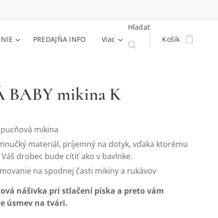
Hľadať
ENIE
PREDAJŇA INFO
Viac
Košík
 BABY mikina K
pucňová mikina
mnučký materiál, príjemný na dotyk, vďaka ktorému
 Váš drobec bude cítiť ako v bavlnke.
movanie na spodnej časti mikiny a rukávov
vá nášivka pri stlačení píska a preto vám
e úsmev na tvári.