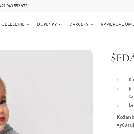
421 949 552 972
E OBLEČENIE
DOPLNKY
DARČEKY
PAPIEROVÉ UM
ŠEDÁ
Ka
Je
sa
Le
Koženko
vyčaruj