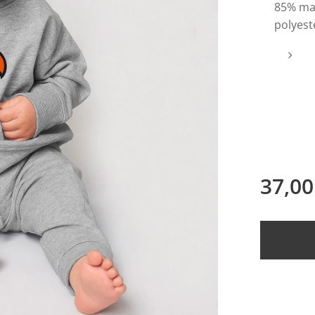
85% mat
polyest
37,00