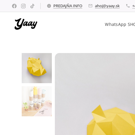
PREDAJŇA INFO
ahoj@yaay.sk
+
WhatsApp SH