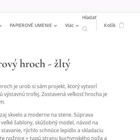
Hľadať
PAPIEROVÉ UMENIE
Viac
Košík
rový hroch - žltý
roch je urob si sám projekt, ktorý vytvorí
ú výstavnú trofej. Zostavená veľkosť hrocha je
cm.
zaj skvelo a moderne na stene. Súprava
 veľké šablony, skúšobný model, návod na
 stavanie, rýchlo schnúce lepidlo a skladaciu
ajte nožnice + tupú stranu kuchynského noža a