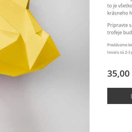
to je všetk
krásneho h
Pripravte 
trofeje bu
Predávame len
tovaru sú 2-3 
35,00