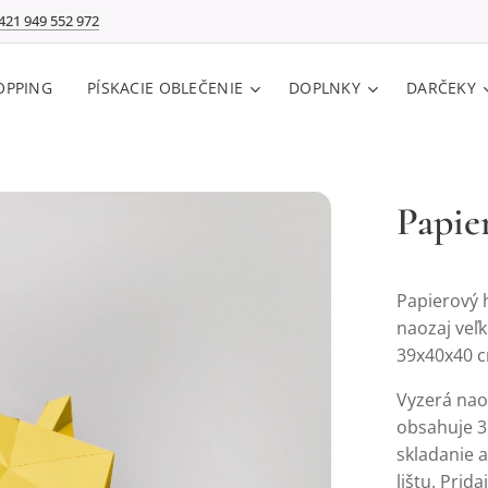
421 949 552 972
OPPING
PÍSKACIE OBLEČENIE
DOPLNKY
DARČEKY
Papie
Papierový h
naozaj veľk
39x40x40 
Vyzerá nao
obsahuje 3
skladanie a
lištu. Prid