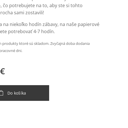
o, čo potrebujete na to, aby ste si tohto
rocha sami zostavili!
sa na niekoľko hodín zábavy, na naše papierové
dete potrebovať 4-7 hodín.
 produkty ktoré sú skladom. Zvyčajná doba dodania
pracovné dni.
€
Do košíka