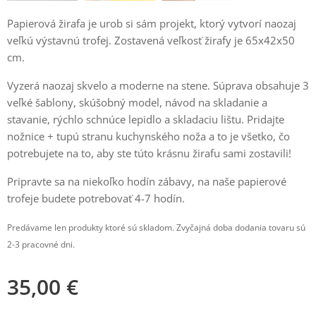
Papierová žirafa je urob si sám projekt, ktorý vytvorí naozaj
veľkú výstavnú trofej. Zostavená veľkosť žirafy je 65x42x50
cm.
Vyzerá naozaj skvelo a moderne na stene. Súprava obsahuje 3
veľké šablony, skúšobný model, návod na skladanie a
stavanie, rýchlo schnúce lepidlo a skladaciu lištu. Pridajte
nožnice + tupú stranu kuchynského noža a to je všetko, čo
potrebujete na to, aby ste túto krásnu žirafu sami zostavili!
Pripravte sa na niekoľko hodín zábavy, na naše papierové
trofeje budete potrebovať 4-7 hodín.
Predávame len produkty ktoré sú skladom. Zvyčajná doba dodania tovaru sú
2-3 pracovné dni.
35,00
€