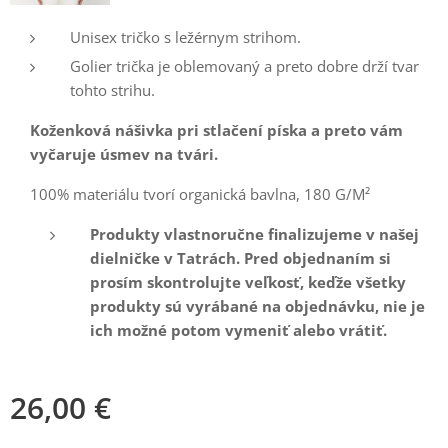
Unisex tričko s ležérnym strihom.
Golier trička je oblemovaný a preto dobre drží tvar
tohto strihu.
Koženková nášivka pri stlačení píska a preto vám
vyčaruje úsmev na tvári.
100% materiálu tvorí organická bavlna, 180 G/M²
Produkty vlastnoručne finalizujeme v našej
dielničke v Tatrách. Pred objednaním si
prosím skontrolujte veľkosť, keďže všetky
produkty sú vyrábané na objednávku, nie je
ich možné potom vymeniť alebo vrátiť.
26,00
€