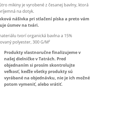
tro mikiny je vyrobené z česanej bavlny, ktorá
príjemná na dotyk.
ková nášivka pri stlačení píska a preto vám
uje úsmev na tvári.
ateriálu tvorí organická bavlna a 15%
lovaný polyester, 300 G/M²
Produkty vlastnoručne finalizujeme v
našej dielničke v Tatrách. Pred
objednaním si prosím skontrolujte
veľkosť, keďže všetky produkty sú
vyrábané na objednávku, nie je ich možné
potom vymeniť, alebo vrátiť.