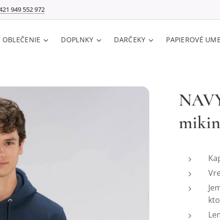
421 949 552 972
E OBLEČENIE
DOPLNKY
DARČEKY
PAPIEROVÉ UM
NAV
mikin
Ka
Vre
Jem
kto
Lem