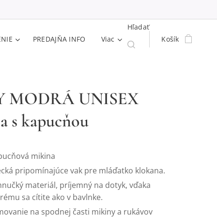
Hľadať
ENIE
PREDAJŇA INFO
Viac
Košík
Y MODRÁ UNISEX
a s kapucňou
pucňová mikina
cká pripomínajúce vak pre mláďatko klokana.
nučký materiál, príjemný na dotyk, vďaka
rému sa cítite ako v bavlnke.
ovanie na spodnej časti mikiny a rukávov