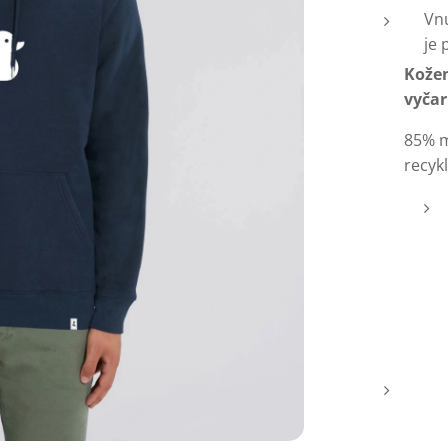
Vnú
je 
Kožen
vyčar
85% m
recyk