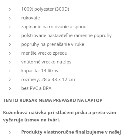
100% polyester (300D)
rukoväte
zapínanie na rolovanie a sponu
polstrované nastaviteľné ramenné popruhy
popruhy na prenášanie v ruke
menšie vrecko zpredu
vnútorné vrecko na zips
kapacita: 14 litrov
rozmery: 28 x 38 x 12 cm
bez PVC a BPA
TENTO RUKSAK NEMÁ PREPÁŠKU NA LAPTOP
Koženková nášivka pri stlačení píska a preto vám
vyčaruje úsmev na tvári.
Produkty vlastnoručne finalizujeme v našej