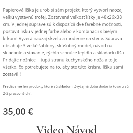
Papierová líška je urob si sám projekt, ktorý vytvorí naozaj
veľkú výstavnú trofej. Zostavená veľkosť líšky je 48x26x38
cm. V jednej súprave sú k dispozícii dve farebné možnosti,
postaviť líšku v jednej farbe alebo v kombinácii s bielym
krkom! Vyzerá naozaj skvelo a moderne na stene. Súprava
obsahuje 3 veľké šablony, skúšobný model, návod na
skladanie a stavanie, rýchlo schnúce lepidlo a skladaciu lištu.
Pridajte nožnice + tupú stranu kuchynského noža a to je
všetko, čo potrebujete na to, aby ste túto krásnu líšku sami
zostavili!
Predávame len produkty ktoré sú skladom. Zvyčajná doba dodania tovaru sú
2-3 pracovné dni.
35,00
€
Video Návod