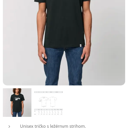
Unisex tričko s ležérnym strihom.