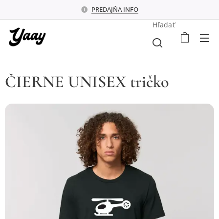
PREDAJŇA INFO
Hľadať
ČIERNE UNISEX tričko