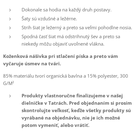
Dokonale sa hodia na každý druh postavy.
Šaty sú vzdušné a ležérne.
Strih šiat je ležerný a preto sa veľmi pohodlne nosia.
Spodná časť šiat má odstrihnutý šev a preto sa
niekedy môžu objaviť uvoľnené vlákna.
Koženková nášivka pri stlačení píska a preto vám
vyčaruje úsmev na tvári.
85% materiálu tvorí organická bavlna a 15% polyester, 300
G/M²
Produkty vlastnoručne finalizujeme v našej
dielničke v Tatrách. Pred objednaním si prosím
skontrolujte veľkosť, keďže všetky produkty sú
vyrábané na objednávku, nie je ich možné
potom vymeniť, alebo vrátiť.