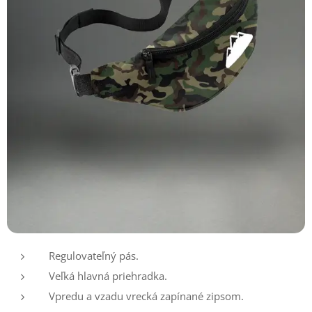
Regulovateľný pás.
Veľká hlavná priehradka.
Vpredu a vzadu vrecká zapínané zipsom.