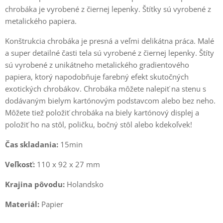
chrobáka je vyrobené z čiernej lepenky. Štítky sú vyrobené z
metalického papiera.
Konštrukcia chrobáka je presná a veľmi delikátna práca. Malé
a super detailné časti tela sú vyrobené z čiernej lepenky. Štíty
sú vyrobené z unikátneho metalického gradientového
papiera, ktorý napodobňuje farebný efekt skutočných
exotických chrobákov. Chrobáka môžete nalepiť na stenu s
dodávaným bielym kartónovým podstavcom alebo bez neho.
Môžete tiež položiť chrobáka na biely kartónový displej a
položiť ho na stôl, poličku, bočný stôl alebo kdekoľvek!
Čas skladania:
15min
Veľkosť:
110 x 92 x 27 mm
Krajina pôvodu:
Holandsko
Materiál:
Papier