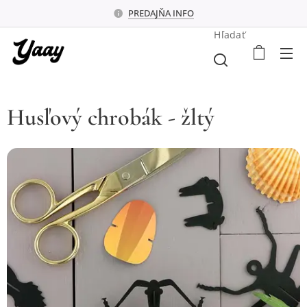
PREDAJŇA INFO
Hľadať
Husľový chrobák - žltý