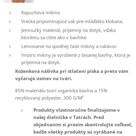
Kapucňová mikina
Vrecká pripomínajúce vak pre mláďatko klokana.
Jemnučký materiál, príjemný na dotyk, vďaka
ktorému sa cítite ako v bavlnke.
Lemovanie na spodnej časti mikiny a rukávov
Vnútro mikiny je vyrobené z česanej bavlny, ktorá je
príjemná na dotyk.
Koženková nášivka pri stlačení píska a preto vám
vyčaruje úsmev na tvári.
85% materiálu tvorí organická bavlna a 15%
recyklovaný polyester, 300 G/M²
Produkty vlastnoručne finalizujeme v
našej dielničke v Tatrách. Pred
objednaním si prosím skontrolujte veľkosť,
keďže všetky produkty sú vyrábané na