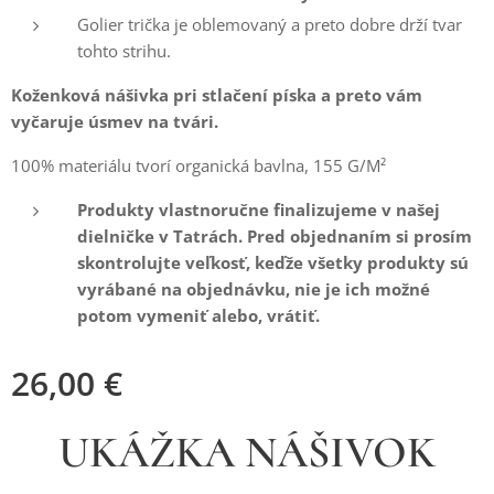
Golier trička je oblemovaný a preto dobre drží tvar
tohto strihu.
Koženková nášivka pri stlačení píska a preto vám
vyčaruje úsmev na tvári.
100% materiálu tvorí organická bavlna, 155 G/M²
Produkty vlastnoručne finalizujeme v našej
dielničke v Tatrách. Pred objednaním si prosím
skontrolujte veľkosť, keďže všetky produkty sú
vyrábané na objednávku, nie je ich možné
potom vymeniť alebo, vrátiť.
26,00
€
UKÁŽKA NÁŠIVOK