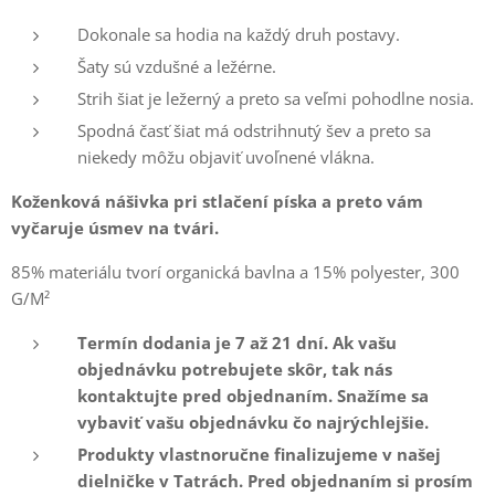
Dokonale sa hodia na každý druh postavy.
Šaty sú vzdušné a ležérne.
Strih šiat je ležerný a preto sa veľmi pohodlne nosia.
Spodná časť šiat má odstrihnutý šev a preto sa
niekedy môžu objaviť uvoľnené vlákna.
Koženková nášivka pri stlačení píska a preto vám
vyčaruje úsmev na tvári.
85% materiálu tvorí organická bavlna a 15% polyester, 300
G/M²
Termín dodania je 7 až 21 dní. Ak vašu
objednávku potrebujete skôr, tak nás
kontaktujte pred objednaním. Snažíme sa
vybaviť vašu objednávku čo najrýchlejšie.
Produkty vlastnoručne finalizujeme v našej
dielničke v Tatrách. Pred objednaním si prosím