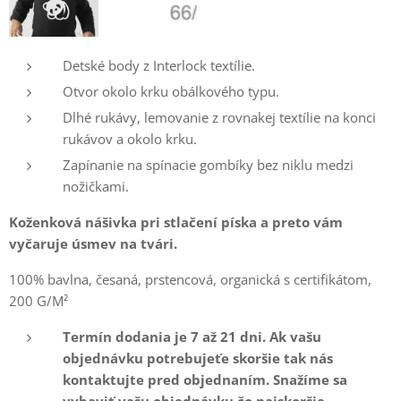
Detské body z Interlock textílie.
Otvor okolo krku obálkového typu.
Dlhé rukávy, lemovanie z rovnakej textílie na konci
rukávov a okolo krku.
Zapínanie na spínacie gombíky bez niklu medzi
nožičkami.
Koženková nášivka pri stlačení píska a preto vám
vyčaruje úsmev na tvári.
100% bavlna, česaná, prstencová, organická s certifikátom,
200 G/M²
Termín dodania je 7 až 21 dni. Ak vašu
objednávku potrebujeťe skoršie tak nás
kontaktujte pred objednaním. Snažíme sa
vybaviť vašu objednávku čo najskoršie.