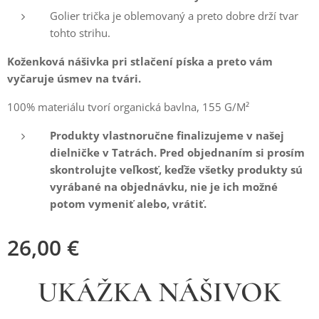
Golier trička je oblemovaný a preto dobre drží tvar
tohto strihu.
Koženková nášivka pri stlačení píska a preto vám
vyčaruje úsmev na tvári.
100% materiálu tvorí organická bavlna, 155 G/M²
Produkty vlastnoručne finalizujeme v našej
dielničke v Tatrách. Pred objednaním si prosím
skontrolujte veľkosť, keďže všetky produkty sú
vyrábané na objednávku, nie je ich možné
potom vymeniť alebo, vrátiť.
26,00
€
UKÁŽKA NÁŠIVOK