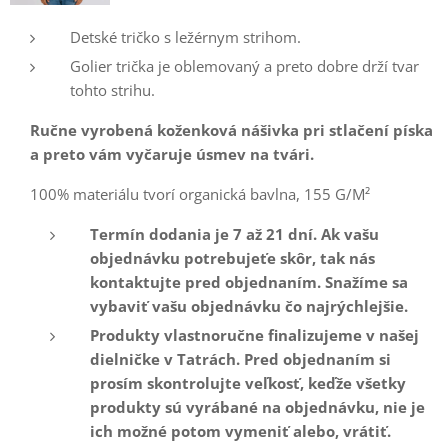
Detské tričko s ležérnym strihom.
Golier trička je oblemovaný a preto dobre drží tvar
tohto strihu.
Ručne vyrobená koženková nášivka
pri stlačení píska
a preto vám vyčaruje úsmev na tvári.
100% materiálu tvorí organická bavlna, 155 G/M²
Termín dodania je 7 až 21 dní. Ak vašu
objednávku potrebujeťe skôr, tak nás
kontaktujte pred objednaním. Snažíme sa
vybaviť vašu objednávku čo najrýchlejšie.
Produkty vlastnoručne finalizujeme v našej
dielničke v Tatrách. Pred objednaním si
prosím skontrolujte veľkosť, keďže všetky
produkty sú vyrábané na objednávku, nie je
ich možné potom vymeniť alebo, vrátiť.