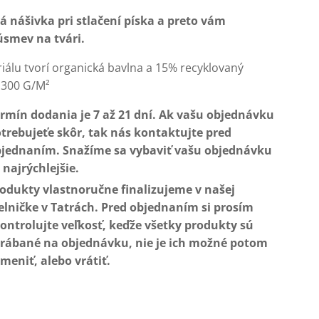
 nášivka pri stlačení píska a preto vám
úsmev na tvári.
iálu tvorí organická bavlna a 15% recyklovaný
, 300 G/M²
rmín dodania je 7 až 21 dní. Ak vašu objednávku
trebujeťe skôr, tak nás kontaktujte pred
jednaním. Snažíme sa vybaviť vašu objednávku
 najrýchlejšie.
odukty vlastnoručne finalizujeme v našej
elničke v Tatrách. Pred objednaním si prosím
ontrolujte veľkosť, keďže všetky produkty sú
rábané na objednávku, nie je ich možné potom
meniť, alebo vrátiť.