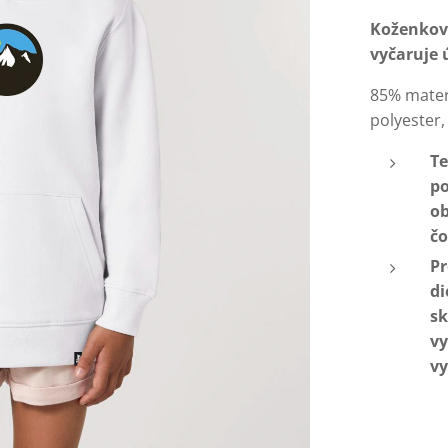
Koženková
vyčaruje 
85% mater
polyester
Te
po
ob
čo
Pr
di
sk
vy
vy