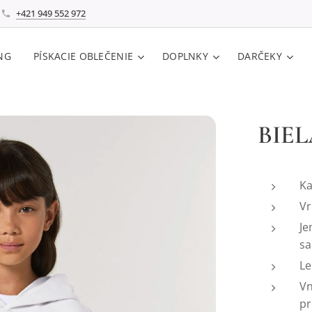
+421 949 552 972
NG
PÍSKACIE OBLEČENIE
DOPLNKY
DARČEKY
BIEL
Ka
Vr
Je
sa
Le
Vn
pr