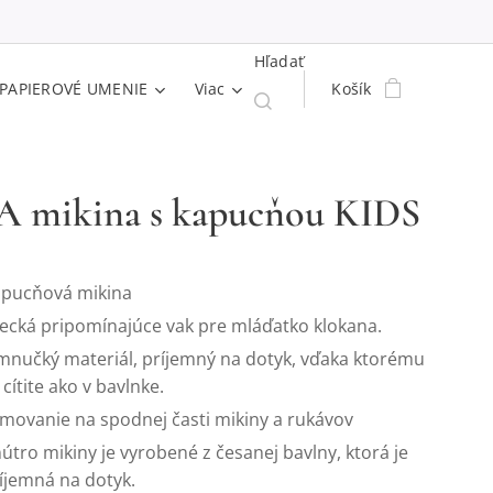
Hľadať
PAPIEROVÉ UMENIE
Viac
Košík
A mikina s kapucňou KIDS
pucňová mikina
ecká pripomínajúce vak pre mláďatko klokana.
mnučký materiál, príjemný na dotyk, vďaka ktorému
 cítite ako v bavlnke.
movanie na spodnej časti mikiny a rukávov
útro mikiny je vyrobené z česanej bavlny, ktorá je
íjemná na dotyk.